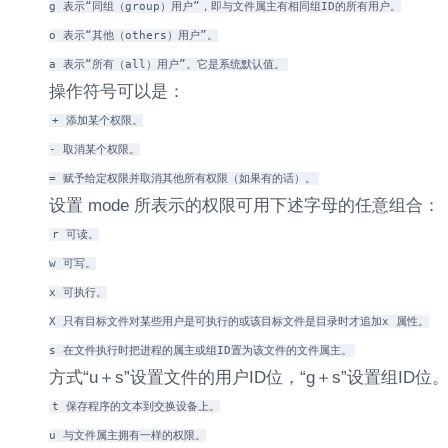
g 表示“同组（group）用户”，即与文件属主有相同组ID的所有用户。
o 表示“其他（others）用户”。
a 表示“所有（all）用户”。它是系统默认值。
操作符号可以是：
+ 添加某个权限。
- 取消某个权限。
= 赋予给定权限并取消其他所有权限（如果有的话）。
设置 mode 所表示的权限可用下述字母的任意组合：
r 可读。
w 可写。
x 可执行。
X 只有目标文件对某些用户是可执行的或该目标文件是目录时才追加x 属性。
s 在文件执行时把进程的属主或组ID置为该文件的文件属主。
方式“u＋s”设置文件的用户ID位，“g＋s”设置组ID位
t 保存程序的文本到交换设备上。
u 与文件属主拥有一样的权限。