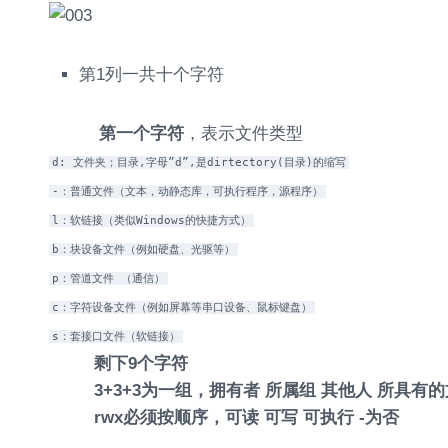
第1列一共十个字符
第一个字符
，表示文件类型
d: 文件夹；目录,字母”d”,是dirtectory(目录)的缩写
-：普通文件（文本，动静态库，可执行程序，源程序）
l：软链接（类似Windows的快捷方式）
b：块设备文件（例如硬盘、光驱等）
p：管道文件 （通信）
c：字符设备文件（例如屏幕等串口设备、鼠标键盘）
s：套接口文件（软链接）
剩下9个字符
3+3+3为一组，拥有者 所属组 其他人 所具有
rwx必须按顺序，可读 可写 可执行 -为否