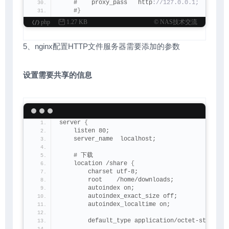
    #    proxy_pass   http
://127.0.0.1;
    #
}
php
1.27 KB
© NAS技术交流
    # pass the PHP scripts to FastCGI server li
    #
    #location ~ \.php$ 
{
5、nginx配置HTTP文件服务器需要添加的参数
    #    root           html;
    #    fastcgi_pass   
127.0
.
0.1
:8000;
    #    fastcgi_index  index.php;
设置需要共享的信息
    #    fastcgi_param  SCRIPT_FILENAME  /scrip
    #    
include
        fastcgi_params;
    #
}
    # deny access to .htaccess files, 
if
 Apache
    # concurs with nginx'
s one
server 
{
    #
    listen 80;
    #location ~ /\.ht 
{
    server_name  localhost;  
    #    deny  all;
    #
}
    # 下载
}
    location /share 
{
                       
        charset utf-8;                     
        root    /home/downloads;           
        autoindex on;                      
        autoindex_exact_size off;     
        autoindex_localtime on;           
        default_type application/octet-s