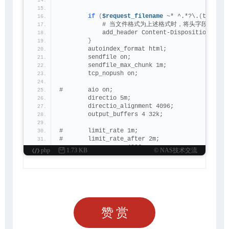
                                              #
if
(
$request_filename
 ~* ^.*?\.
(
txt|doc
            # 当文件格式为上述格式时，将头字段属性Cont
            add_header Content-Disposition: 
'at
}
        autoindex_format html;              
        sendfile on;                     
        sendfile_max_chunk 1m;            
        tcp_nopush on;                    
#       aio on;                            
        directio 5m;                   
        directio_alignment 4096;          
        output_buffers 4 32k;             
#       limit_rate 1m;                     
#       limit_rate_after 2m;            
        max_ranges 4096;                 
php
1.73 KB
© NAS技术交流
        send_timeout 20s;                
        postpone_output 2048;           
        chunked_transfer_encoding on;      
}
}
赞赏