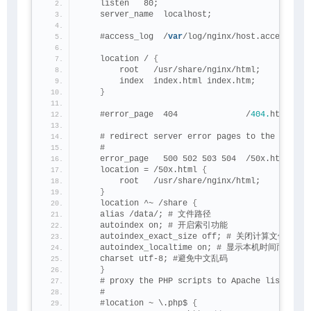
    listen   80;
    server_name  localhost;
    #access_log  /
var
/log/nginx/host.access.log
    location / 
{
        root   /usr/share/nginx/html;
        index  index.html index.htm;
}
    #error_page  404              /
404.
html;
    # redirect server error pages to the 
static
    #
    error_page   500 502 503 504  /50x.html;
    location = /50x.html 
{
        root   /usr/share/nginx/html;
}
    location ^~ /share 
{
    alias /data/; # 文件路径
    autoindex on; # 开启索引功能
    autoindex_exact_size off; # 关闭计算文
    autoindex_localtime on; # 显示本机时间而非 G
    charset utf-8; #避免中文乱码
}
    # proxy the PHP scripts to Apache listening
    #
    #location ~ \.php$ 
{