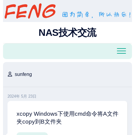
跳
至
内
容
NAS技术交流
sunfeng
2024年 5月 23日
xcopy Windows下使用cmd命令将A文件
夹copy到B文件夹