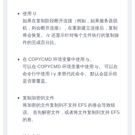
               不支持加密的目标。
  /H           隐藏文件和系统文件也会复制。
  /R           覆盖只读文件。
使用 /z
  /T           创建目录结构，但不复制文件。不
如果在复制阶段断开连接（例如，如果服务器脱
               包括空目录或子目录。/T /E 包括
               空目录和子目录。
机，则会断开连接），在重新建立连接后，复制
  /U           只复制已经存在于目标中的文件。
将会恢复。 /z 还显示针对每个文件执行的复制操
  /K           复制属性。一般的 Xcopy 会重置只读属
  /N           用生成的短名称复制。
作的完成百分比。
  /O           复制文件所有权和 ACL 信息。
  /X           复制文件审核设置
(
隐含 /O
)
。
  /Y           取消提示以确认要覆盖
在 COPYCMD 环境变量中使用 /y。
               现有目标文件。
  /-Y          触发提示，以确认要覆盖
可以在 COPYCMD 环境变量中使用 /y。 可以在
               现有目标文件。
命令行中使用 /-y 来替代此命令。 默认会提示你
  /Z           在可重新启动模式下复制网络文件。
  /B           复制符号链接本身与链接目标。
是否要覆盖。
  /J           复制时不使用缓冲的 I/O。推荐复制大
  /COMPRESS    如果适用，在传输期间请求网络
               压缩。
复制加密的文件
开关 /Y 可以预先在 COPYCMD 环境变量中设置。
将加密的文件复制到不支持 EFS 的卷会导致错
这可能被命令行上的 /-Y 覆盖。
误。 首先解密文件，或者将文件复制到支持 EFS
的卷。