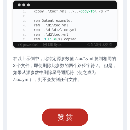
xcopy .\toc*.yml ..\..\
Copy-To
\ /S /Y
rem Output example.
rem  .\d1\toc.yml
rem  .\d1\d12\toc.yml
rem  .\d2\toc.yml
rem  
3
File
(
s
)
 copied
powershell
138 Bytes
© NAS技术交流
在以上示例中，此特定源参数值 .\toc*.yml 复制相同的
3 个文件，即使删除此参数的两个路径字符 .\。 但是，
如果从源参数中删除星号通配符（使之成为
.\toc.yml），则不会复制任何文件。
赞赏