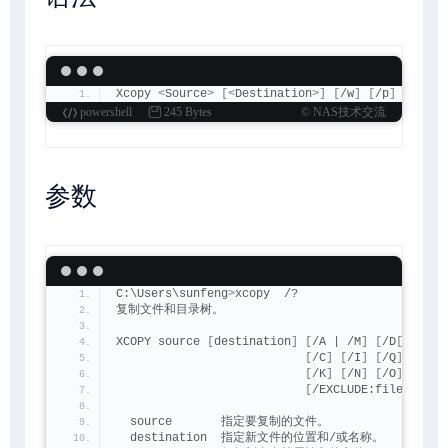
Xcopy 
<
Source
>
[<
Destination
>]
[
/w
]
[
/p
]
[
/c
]
[
powershell
245 Bytes
© NAS技术交流
参数
C:\Users\sunfeng
>
xcopy  /?
复制文件和目录树。
XCOPY source 
[
destination
]
[
/A | /M
]
[
/D
[
:date
]
[
/C
]
[
/I
]
[
/Q
]
[
/F
]
[
/K
]
[
/N
]
[
/O
]
[
/X
]
[
/EXCLUDE:file1
[
+fil
  source       指定要复制的文件。
  destination  指定新文件的位置和/或名称。