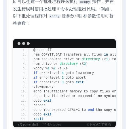
8. 可以创建一个批处理程序来执行
操作，并在
xcopy
发生错误时使用批处理 if 命令处理退出代码。 例如，
以下批处理程序对
源参数和目标参数使用可替
xcopy
换参数：
@echo off
rem COPYIT.BAT transfers all files 
in
 all subdi
rem the source drive or 
directory
(
%
1
)
 to the d
rem drive or 
directory
(
%
2
)
xcopy %
1
 %
2
 /s /e
if
 errorlevel 
4
 goto lowmemory
if
 errorlevel 
2
 goto abort
if
 errorlevel 
0
 goto 
exit
:lowmemory
echo Insufficient memory to copy files or
echo invalid drive or command-line syntax.
goto 
exit
:abort
echo You pressed CTRL+C to 
end
 the copy operati
goto 
exit
:
exit
powershell
437 Bytes
© NAS技术交流