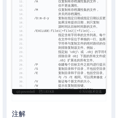
  /A           仅复制有存档属性集的文件，
               但不更改属性。
  /M           仅复制有存档属性集的文件，
               并关闭存档属性。
  /D:m-d-y     复制在指定日期或指定日期以后更改的文
               如果没有提供日期，则只复制
               源时间比目标时间新的文件。
  /EXCLUDE:file1
[
+file2
][
+file3
]
...
               指定含有字符串的文件列表。每个字符串
               在文件中应位于单独的一行。如果任何
               字符串与复制文件的绝对路径的任何部分
               则排除复制该文件。例如，
               指定如 \obj\ 或 .obj 的字符串会分别
               排除目录 obj 下面的所有文件或带有
               .obj 扩展名的所有文件。
  /P           创建每个目标文件之前均进行提示。
  /S           复制目录和子目录，不包括空目录。
  /E           复制目录和子目录，包括空目录。
               与 /S /E 相同。可以用来修改 /T。
  /V           验证每个新文件的大小。
  /W           提示在复制前按键。
  /C           即使有错误，也继续复制。
powershell
1.83 KB
© NAS技术交流
  /I           如果目标不存在，且要复制多个文件，
               则假定目标必须是目录。
  /Q           复制时不显示文件名。
  /F           复制时显示完整的源文件名和目标文件名
  /L           显示要复制的文件。
注解
  /G           允许将加密文件复制到