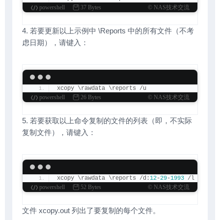
powershell
37 Bytes
© NAS技术交流
4. 若要更新以上示例中 \Reports 中的所有文件（不考
虑日期），请键入：
xcopy \rawdata \reports /u
powershell
26 Bytes
© NAS技术交流
5. 若要获取以上命令复制的文件的列表（即，不实际
复制文件），请键入：
xcopy \rawdata \reports /d:
12
-
29
-
1993
 /l 
>
 xcop
powershell
52 Bytes
© NAS技术交流
文件 xcopy.out 列出了要复制的每个文件。