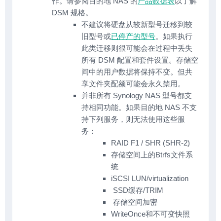
作。请参阅目的地 NAS 的
产品数据表
以了解
DSM 规格。
不建议将硬盘从较新型号迁移到较
旧型号或
已停产的型号
。如果执行
此类迁移则很可能会在过程中丢失
所有 DSM 配置和套件设置。存储空
间中的用户数据将保持不变。但共
享文件夹配额可能会永久禁用。
并非所有 Synology NAS 型号都支
持相同功能。如果目的地 NAS 不支
持下列服务，则无法使用这些服
务：
RAID F1 / SHR (SHR-2)
存储空间上的Btrfs文件系
统
iSCSI LUN/virtualization
SSD缓存/TRIM
存储空间加密
WriteOnce和不可变快照