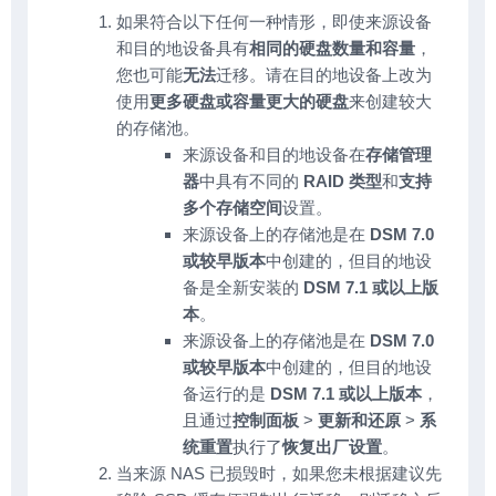
如果符合以下任何一种情形，即使来源设备
和目的地设备具有
相同的硬盘数量和容量
，
您也可能
无法
迁移。请在目的地设备上改为
使用
更多硬盘或容量更大的硬盘
来创建较大
的存储池。
来源设备和目的地设备在
存储管理
器
中具有不同的
RAID 类型
和
支持
多个存储空间
设置。
来源设备上的存储池是在
DSM 7.0
或较早版本
中创建的，但目的地设
备是全新安装的
DSM 7.1 或以上版
本
。
来源设备上的存储池是在
DSM 7.0
或较早版本
中创建的，但目的地设
备运行的是
DSM 7.1 或以上版本
，
且通过
控制面板
>
更新和还原
>
系
统重置
执行了
恢复出厂设置
。
当来源 NAS 已损毁时，如果您未根据建议先