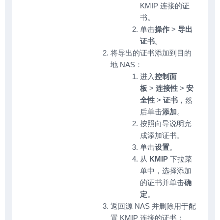
KMIP 连接的证
书。
单击
操作
>
导出
证书
。
将导出的证书添加到目的
地 NAS：
进入
控制面
板
>
连接性
>
安
全性
>
证书
，然
后单击
添加
。
按照向导说明完
成添加证书。
单击
设置
。
从
KMIP
下拉菜
单中，选择添加
的证书并单击
确
定
。
返回源 NAS 并删除用于配
置 KMIP 连接的证书：