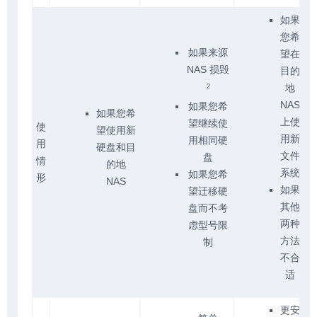
如果
您希
如果来源
望在
NAS 损毁
目的
地
2
NAS
如果您希
如果您希
上使
望继续使
使
望使用新
用新
用相同硬
用
硬盘和目
文件
盘
情
的地
系统
如果您希
形
NAS
如果
望迁移硬
其他
盘而不考
两种
虑型号限
方法
制
不合
适
更安