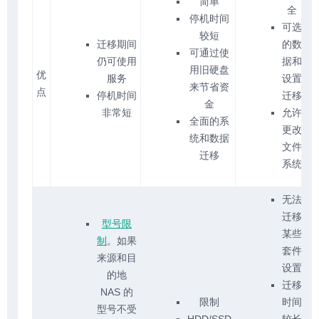
简单
全
停机时间
可选
较短
迁移期间
的数
可通过使
仍可使用
据和
用旧硬盘
优
服务
设置
来节省资
点
停机时间
迁移
金
非常短
允许
全面的系
更改
统和数据
文件
迁移
系统
无法
迁移
型号限
某些
制
。如果
套件
来源和目
设置
的地
迁移
NAS 的
限制
时间
型号不受