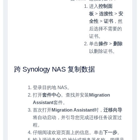
进入
控制面
板
>
连接性
>
安
全性
>
证书
，然
后选择不需要的
证书。
单击
操作
>
删除
以删除证书。
跨 Synology NAS 复制数据
登录目的地 NAS。
打开
套件中心
。查找并安装
Migration
Assistant
套件。
首次打开
Migration Assistant
时，
迁移向导
将自动启动，并引导您完成迁移任务设置过
程。
仔细阅读欢迎页面上的信息。单击
下一步
。
输入源设备的 IP 地址或服务器名称、管理员