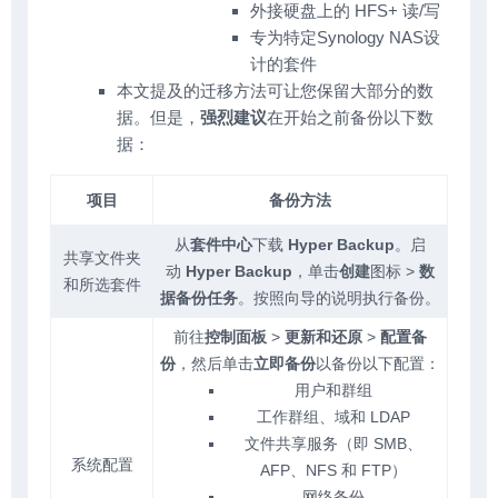
外接硬盘上的 HFS+ 读/写
专为特定Synology NAS设
计的套件
本文提及的迁移方法可让您保留大部分的数
据。但是，
强烈建议
在开始之前备份以下数
据：
项目
备份方法
从
套件中心
下载
Hyper Backup
。启
共享文件夹
动
Hyper Backup
，单击
创建
图标 >
数
和所选套件
据备份任务
。按照向导的说明执行备份。
前往
控制面板
>
更新和还原
>
配置备
份
，然后单击
立即备份
以备份以下配置：
用户和群组
工作群组、域和 LDAP
文件共享服务（即 SMB、
系统配置
AFP、NFS 和 FTP）
网络备份