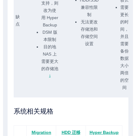
HDD/SSD
较长
支持，则
兼容性限
需要
改为使
制
更长
缺
用 Hyper
无法更改
的时
点
Backup
存储池和
间，
DSM 版
存储空间
并且
本限制
设置
需要
目的地
备份
NAS 上
数据
需要更大
大小
的存储池
两倍
1
的空
间
系统相关规格
Migration
HDD 迁移
Hyper Backup