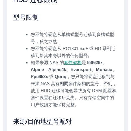
型号限制
您不能将硬盘从单槽式型号迁移到多槽式型
号，反之亦然。
您不能将硬盘从 RC18015xs+ 或 HD 系列迁
移到除其本身以外的任何型号。
如果来源 NAS 的
套件架构
是
88f628x
、
Alpine
、
Alpine4k
、
Evansport
、
Monaco
、
Ppc853x
或
Qoriq
，您只能将硬盘迁移到与
来源 NAS 具有
相同
套件架构的型号。否则，
使用 HDD 迁移可能会导致所有 DSM 配置和
套件设置在迁移后丢失。只有存储空间中的
用户数据才能保持完整。
来源/目的地型号配对