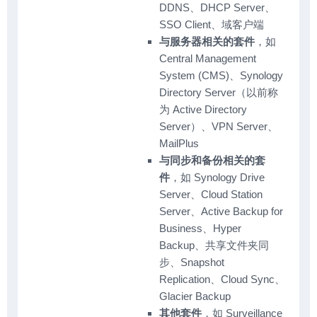
DDNS、DHCP Server、
SSO Client、域客户端
与服务器相关的套件
，如
Central Management
System (CMS)、Synology
Directory Server（以前称
为 Active Directory
Server）、VPN Server、
MailPlus
与同步和备份相关的套
件
，如 Synology Drive
Server、Cloud Station
Server、Active Backup for
Business、Hyper
Backup、共享文件夹同
步、Snapshot
Replication、Cloud Sync、
Glacier Backup
其他套件
，如 Surveillance