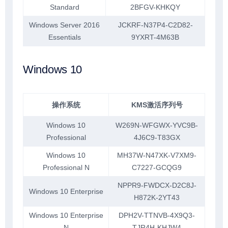
Standard
2BFGV-KHKQY
Windows Server 2016
JCKRF-N37P4-C2D82-
Essentials
9YXRT-4M63B
Windows 10
操作系统
KMS激活序列号
Windows 10
W269N-WFGWX-YVC9B-
Professional
4J6C9-T83GX
Windows 10
MH37W-N47XK-V7XM9-
Professional N
C7227-GCQG9
NPPR9-FWDCX-D2C8J-
Windows 10 Enterprise
H872K-2YT43
Windows 10 Enterprise
DPH2V-TTNVB-4X9Q3-
N
TJR4H-KHJW4