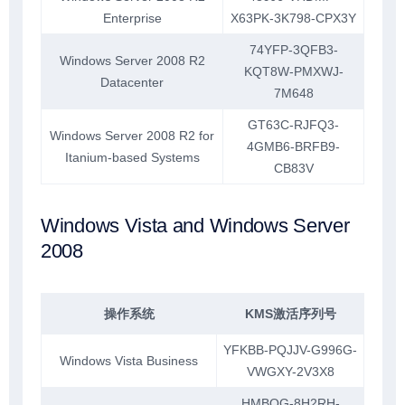
Enterprise
X63PK-3K798-CPX3Y
74YFP-3QFB3-
Windows Server 2008 R2
KQT8W-PMXWJ-
Datacenter
7M648
GT63C-RJFQ3-
Windows Server 2008 R2 for
4GMB6-BRFB9-
Itanium-based Systems
CB83V
Windows Vista and Windows Server
2008
操作系统
KMS激活序列号
YFKBB-PQJJV-G996G-
Windows Vista Business
VWGXY-2V3X8
HMBQG-8H2RH-