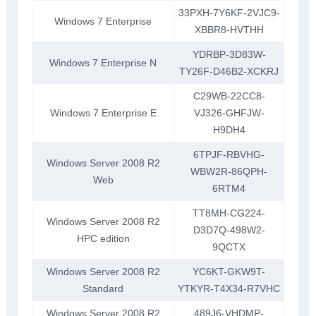
33PXH-7Y6KF-2VJC9-
Windows 7 Enterprise
XBBR8-HVTHH
YDRBP-3D83W-
Windows 7 Enterprise N
TY26F-D46B2-XCKRJ
C29WB-22CC8-
Windows 7 Enterprise E
VJ326-GHFJW-
H9DH4
6TPJF-RBVHG-
Windows Server 2008 R2
WBW2R-86QPH-
Web
6RTM4
TT8MH-CG224-
Windows Server 2008 R2
D3D7Q-498W2-
HPC edition
9QCTX
Windows Server 2008 R2
YC6KT-GKW9T-
Standard
YTKYR-T4X34-R7VHC
Windows Server 2008 R2
489J6-VHDMP-