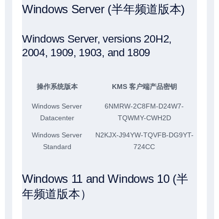
Windows Server (半年频道版本)
Windows Server, versions 20H2,
2004, 1909, 1903, and 1809
操作系统版本
KMS 客户端产品密钥
Windows Server
6NMRW-2C8FM-D24W7-
Datacenter
TQWMY-CWH2D
Windows Server
N2KJX-J94YW-TQVFB-DG9YT-
Standard
724CC
Windows 11 and Windows 10 (半
年频道版本）