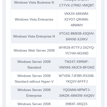
Windows Vista Business N
C77VX-27R82-VMQBT
VKK3X-68KWM-
Windows Vista Enterprise
X2YGT-QR4M6-
4BWMV
VTC42-BM838-43QHV-
Windows Vista Enterprise N
84HX6-XJXKV
WYR28-R7TFJ-3X2YQ-
Windows Web Server 2008
YCY4H-M249D
Windows Server 2008
TM24T-X9RMF-
Standard
VWXK6-X8JC9-BFGM2
Windows Server 2008
W7VD6-7JFBR-RX26B-
Standard without Hyper-V
YKQ3Y-6FFFJ
Windows Server 2008
YQGMW-MPWTJ-
Enterprise
34KDK-48M3W-X4Q6V
Windows Server 2008
39BXF-X8Q23-