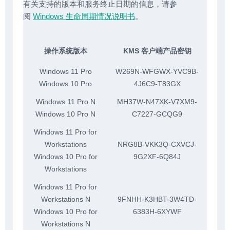
有关支持的版本和服务终止日期的信息，请参
阅
Windows 生命周期情况说明书
。
操作系统版本
KMS 客户端产品密钥
Windows 11 Pro
W269N-WFGWX-YVC9B-
Windows 10 Pro
4J6C9-T83GX
Windows 11 Pro N
MH37W-N47XK-V7XM9-
Windows 10 Pro N
C7227-GCQG9
Windows 11 Pro for
Workstations
NRG8B-VKK3Q-CXVCJ-
Windows 10 Pro for
9G2XF-6Q84J
Workstations
Windows 11 Pro for
Workstations N
9FNHH-K3HBT-3W4TD-
Windows 10 Pro for
6383H-6XYWF
Workstations N