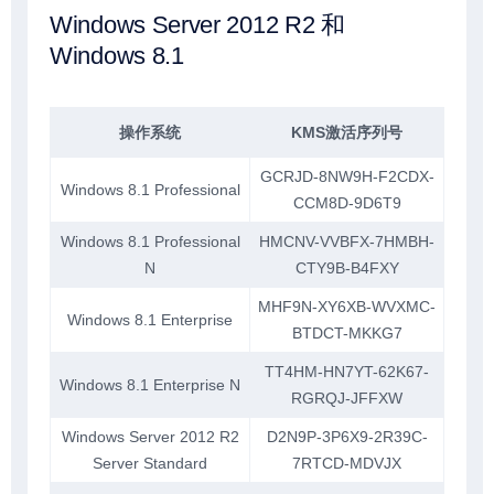
Windows Server 2012 R2 和
Windows 8.1
操作系统
KMS激活序列号
GCRJD-8NW9H-F2CDX-
Windows 8.1 Professional
CCM8D-9D6T9
Windows 8.1 Professional
HMCNV-VVBFX-7HMBH-
N
CTY9B-B4FXY
MHF9N-XY6XB-WVXMC-
Windows 8.1 Enterprise
BTDCT-MKKG7
TT4HM-HN7YT-62K67-
Windows 8.1 Enterprise N
RGRQJ-JFFXW
Windows Server 2012 R2
D2N9P-3P6X9-2R39C-
Server Standard
7RTCD-MDVJX