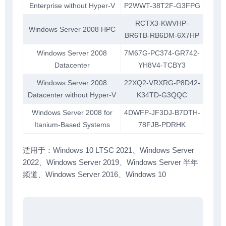
Enterprise without Hyper-V
P2WWT-38T2F-G3FPG
RCTX3-KWVHP-
Windows Server 2008 HPC
BR6TB-RB6DM-6X7HP
Windows Server 2008
7M67G-PC374-GR742-
Datacenter
YH8V4-TCBY3
Windows Server 2008
22XQ2-VRXRG-P8D42-
Datacenter without Hyper-V
K34TD-G3QQC
Windows Server 2008 for
4DWFP-JF3DJ-B7DTH-
Itanium-Based Systems
78FJB-PDRHK
适用于：Windows 10 LTSC 2021、Windows Server
2022、Windows Server 2019、Windows Server 半年
频道、Windows Server 2016、Windows 10