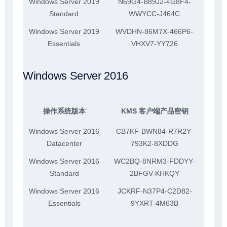
Windows Server 2019
N69G4-B89J2-4G8F4-
Standard
WWYCC-J464C
Windows Server 2019
WVDHN-86M7X-466P6-
Essentials
VHXV7-YY726
Windows Server 2016
操作系统版本
KMS 客户端产品密钥
Windows Server 2016
CB7KF-BWN84-R7R2Y-
Datacenter
793K2-8XDDG
Windows Server 2016
WC2BQ-8NRM3-FDDYY-
Standard
2BFGV-KHKQY
Windows Server 2016
JCKRF-N37P4-C2D82-
Essentials
9YXRT-4M63B