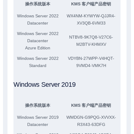
操作系统版本
KMS 客户端产品密钥
Windows Server 2022
WX4NM-KYWYW-QJJR4-
Datacenter
XV3QB-6VM33
Windows Server 2022
NTBV8-9K7Q8-V27C6-
Datacenter
M2BTV-KHMXV
Azure Edition
Windows Server 2022
VDYBN-27WPP-V4HQT-
Standard
9VMD4-VMK7H
Windows Server 2019
操作系统版本
KMS 客户端产品密钥
Windows Server 2019
WMDGN-G9PQG-XVVXX-
Datacenter
R3X43-63DFG