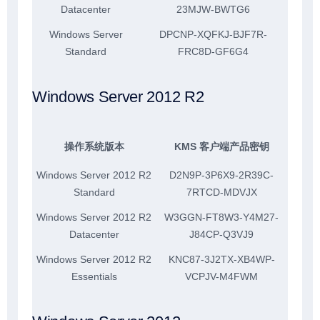
Datacenter
23MJW-BWTG6
Windows Server
DPCNP-XQFKJ-BJF7R-
Standard
FRC8D-GF6G4
Windows Server 2012 R2
操作系统版本
KMS 客户端产品密钥
Windows Server 2012 R2
D2N9P-3P6X9-2R39C-
Standard
7RTCD-MDVJX
Windows Server 2012 R2
W3GGN-FT8W3-Y4M27-
Datacenter
J84CP-Q3VJ9
Windows Server 2012 R2
KNC87-3J2TX-XB4WP-
Essentials
VCPJV-M4FWM