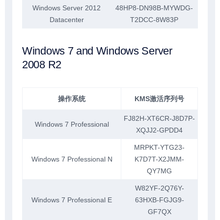
Windows Server 2012
48HP8-DN98B-MYWDG-
Datacenter
T2DCC-8W83P
Windows 7 and Windows Server
2008 R2
操作系统
KMS激活序列号
FJ82H-XT6CR-J8D7P-
Windows 7 Professional
XQJJ2-GPDD4
MRPKT-YTG23-
Windows 7 Professional N
K7D7T-X2JMM-
QY7MG
W82YF-2Q76Y-
Windows 7 Professional E
63HXB-FGJG9-
GF7QX