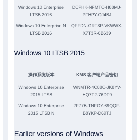
Windows 10 Enterprise
DCPHK-NFMTC-H88MJ-
LTSB 2016
PFHPY-QJ4BJ
Windows 10 Enterprise N
QFFDN-GRT3P-VKWWX-
LTSB 2016
X7T3R-8B639
Windows 10 LTSB 2015
操作系统版本
KMS 客户端产品密钥
Windows 10 Enterprise
WNMTR-4C88C-JK8YV-
2015 LTSB
HQ7T2-76DF9
Windows 10 Enterprise
2F77B-TNFGY-69QQF-
2015 LTSB N
B8YKP-D69TJ
Earlier versions of Windows