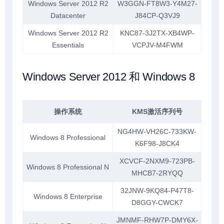
Windows Server 2012 R2
W3GGN-FT8W3-Y4M27-
Datacenter
J84CP-Q3VJ9
Windows Server 2012 R2
KNC87-3J2TX-XB4WP-
Essentials
VCPJV-M4FWM
Windows Server 2012 和 Windows 8
操作系统
KMS激活序列号
NG4HW-VH26C-733KW-
Windows 8 Professional
K6F98-J8CK4
XCVCF-2NXM9-723PB-
Windows 8 Professional N
MHCB7-2RYQQ
32JNW-9KQ84-P47T8-
Windows 8 Enterprise
D8GGY-CWCK7
JMNMF-RHW7P-DMY6X-