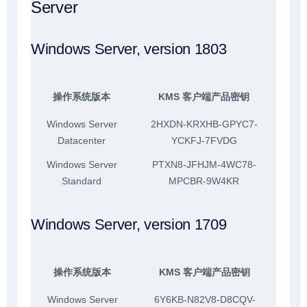
Server
Windows Server, version 1803
操作系统版本
KMS 客户端产品密钥
Windows Server
2HXDN-KRXHB-GPYC7-
Datacenter
YCKFJ-7FVDG
Windows Server
PTXN8-JFHJM-4WC78-
Standard
MPCBR-9W4KR
Windows Server, version 1709
操作系统版本
KMS 客户端产品密钥
Windows Server
6Y6KB-N82V8-D8CQV-