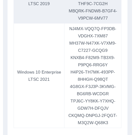
LTSC 2019
THF9C-7CG2H
MBQRK-FNDW8-B7GF4-
V9PCW-6MV77
NJ4MX-VQQ7Q-FP3DB-
VDGHX-7XM87
MH37W-N47XK-V7XM9-
C7227-GCQG9
KNXB4-F82M9-TB3X9-
P9PQ6-RRG6Y
Windows 10 Enterprise
H4P26-TH7MK-493PP-
LTSC 2021
8HHGH-Q98QT
4G8GX-F3J3P-3KVMG-
BG6RB-WCDGR
TPJ6C-YY8KK-Y7XHQ-
GDW7H-DFQJV
CKQMQ-DNPGJ-2FQGT-
M3Q2W-Q68K3