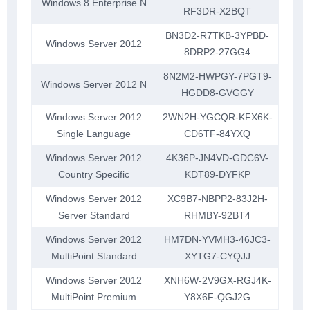
Windows 8 Enterprise N
RF3DR-X2BQT
BN3D2-R7TKB-3YPBD-
Windows Server 2012
8DRP2-27GG4
8N2M2-HWPGY-7PGT9-
Windows Server 2012 N
HGDD8-GVGGY
Windows Server 2012
2WN2H-YGCQR-KFX6K-
Single Language
CD6TF-84YXQ
Windows Server 2012
4K36P-JN4VD-GDC6V-
Country Specific
KDT89-DYFKP
Windows Server 2012
XC9B7-NBPP2-83J2H-
Server Standard
RHMBY-92BT4
Windows Server 2012
HM7DN-YVMH3-46JC3-
MultiPoint Standard
XYTG7-CYQJJ
Windows Server 2012
XNH6W-2V9GX-RGJ4K-
MultiPoint Premium
Y8X6F-QGJ2G