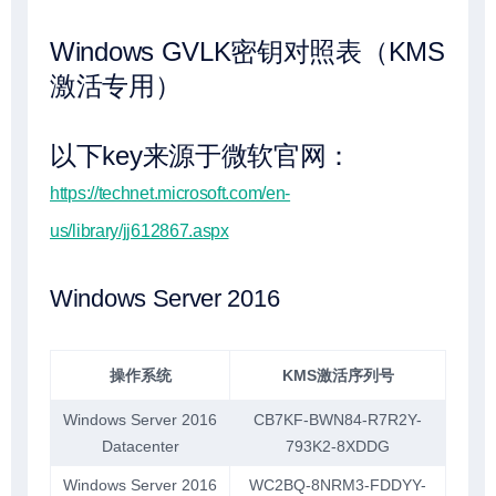
Windows GVLK密钥对照表（KMS
激活专用）
以下key来源于微软官网：
https://technet.microsoft.com/en-
us/library/jj612867.aspx⁠
Windows Server 2016
操作系统
KMS激活序列号
Windows Server 2016
CB7KF-BWN84-R7R2Y-
Datacenter
793K2-8XDDG
Windows Server 2016
WC2BQ-8NRM3-FDDYY-