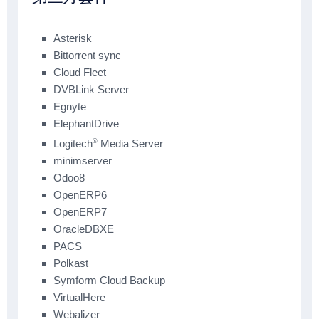
Asterisk
Bittorrent sync
Cloud Fleet
DVBLink Server
Egnyte
ElephantDrive
Logitech
®
Media Server
minimserver
Odoo8
OpenERP6
OpenERP7
OracleDBXE
PACS
Polkast
Symform Cloud Backup
VirtualHere
Webalizer