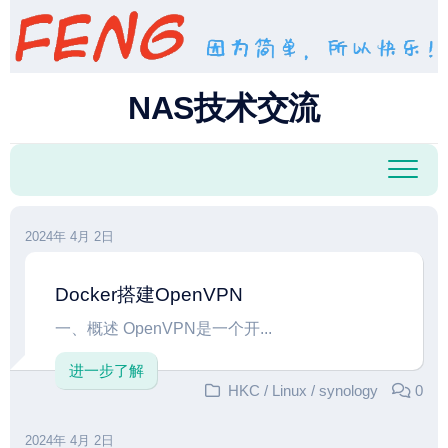
跳
至
内
容
NAS技术交流
2024年 4月 2日
Docker搭建OpenVPN
一、概述 OpenVPN是一个开...
进一步了解
HKC
/
Linux
/
synology
0
2024年 4月 2日