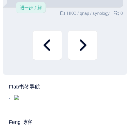
进一步了解
HKC
/
qnap
/
synology
0
Ftab书签导航
Feng 博客